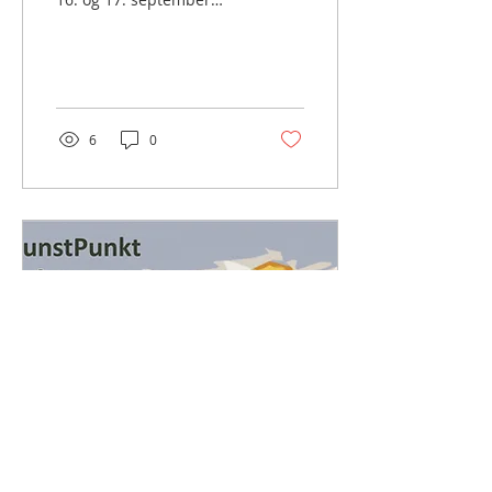
2023 fra 10-16. Jeg åbner
igen dørene for dig, der
har lyst til at...
6
0