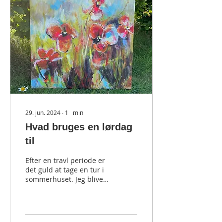
29. jun. 2024
∙
1
min
Hvad bruges en lørdag
til
Efter en travl periode er
det guld at tage en tur i
sommerhuset. Jeg bliver
altid meget inspireret agf
omgivelserne - vand,
strand -...