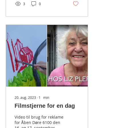
3
0
20. aug. 2023
∙
1
min
Filmstjerne for en dag
Video til brug for reklame
for Åben Døre 6100 den
16. og 17. september