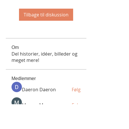
Tilbage til diskussion
Om
Del historier, idéer, billeder og
meget mere!
Medlemmer
Daeron Daeron
Følg
Maruvs Maruvs
Følg
UJK-Art n'design
Følg