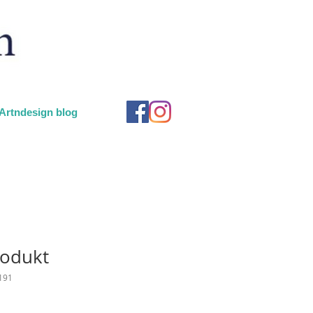
Artndesign blog
rodukt
191