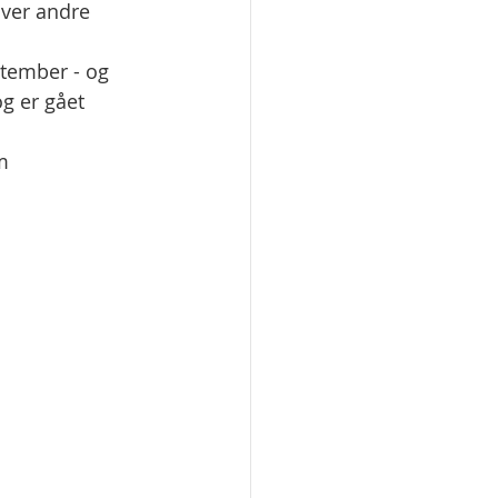
over andre 
tember - og 
g er gået 
m 