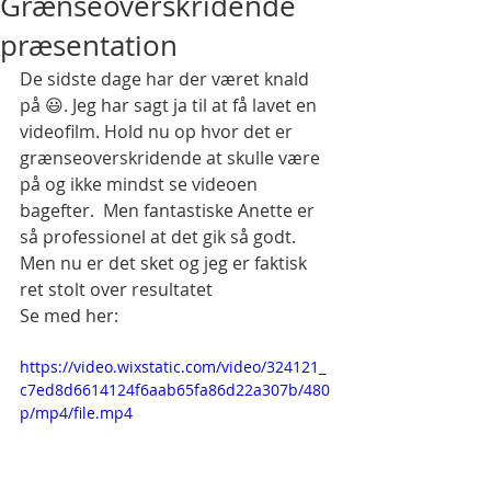
Grænseoverskridende
præsentation
De sidste dage har der været knald 
på 😃. Jeg har sagt ja til at få lavet en 
videofilm. Hold nu op hvor det er 
grænseoverskridende at skulle være 
på og ikke mindst se videoen 
bagefter.  Men fantastiske Anette er 
så professionel at det gik så godt. 
Men nu er det sket og jeg er faktisk 
ret stolt over resultatet
Se med her:
https://video.wixstatic.com/video/324121_
c7ed8d6614124f6aab65fa86d22a307b/480
p/mp4/file.mp4